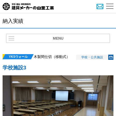
納入実績
MENU
木製間仕切（移動式）
YKSウォール
学校・公共施設
学校施設3