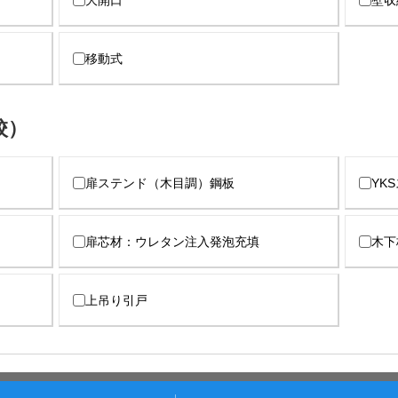
大開口
壁収
移動式
校）
扉ステンド（木目調）鋼板
YK
扉芯材：ウレタン注入発泡充填
木下
上吊り引戸