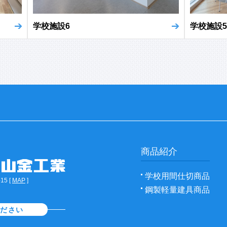
学校施設5
学校施設6
商品紹介
学校用間仕切商品
5 [
MAP
]
鋼製軽量建具商品
ください