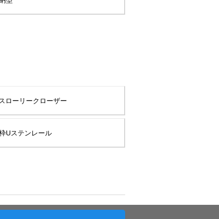
納型
Sスローリークローザー
枠Uステンレール