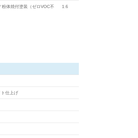
／粉体焼付塗装（ゼロVOC不
1.6
イト仕上げ