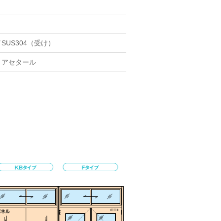
US304（受け）
リアセタール