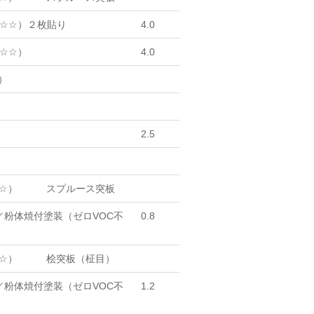
☆☆☆）２枚貼り
4.0
☆☆）
4.0
）
2.5
☆）
スプルース突板
／粉体焼付塗装（ゼロVOC不
0.8
☆）
桧突板（柾目）
／粉体焼付塗装（ゼロVOC不
1.2