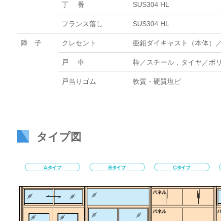
丁 番
SUS304 HL
フランス落し
SUS304 HL
障 子
クレセント
亜鉛ダイキャスト（本体）／S
戸 車
枠／スチール，タイヤ／ポ
戸当りゴム
軟質・硬質塩ビ
タイプ図