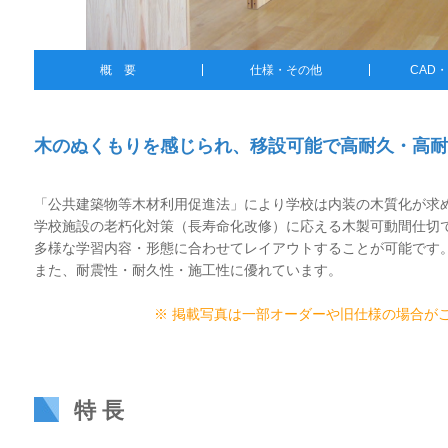
概 要
仕様・その他
CAD
木のぬくもりを感じられ、移設可能で高耐久・高耐
「公共建築物等木材利用促進法」により学校は内装の木質化が求
学校施設の老朽化対策（長寿命化改修）に応える木製可動間仕切
多様な学習内容・形態に合わせてレイアウトすることが可能です
また、耐震性・耐久性・施工性に優れています。
※ 掲載写真は一部オーダーや旧仕様の場合が
特 長