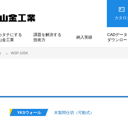
カタロ
カタチにする
課題を解決する
CADデータ
納入実績
山金工業
技術力
ダウンロー
）
WSP-105K
木製間仕切（可動式）
YKSウォール