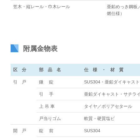
笠木・縦レール・巾木レール
亜鉛めっき鋼板
燃仕様）
附属金物表
区 分
部 品 名
仕 様 ・ 材 質
引 戸
鎌 錠
SUS304・亜鉛ダイキャスト
引 手
亜鉛ダイキャスト・サチラ
上 吊 車
タイヤ／ポリアセタール
戸当りゴム
軟質・硬質塩ビ
開 戸
錠 前
SUS304