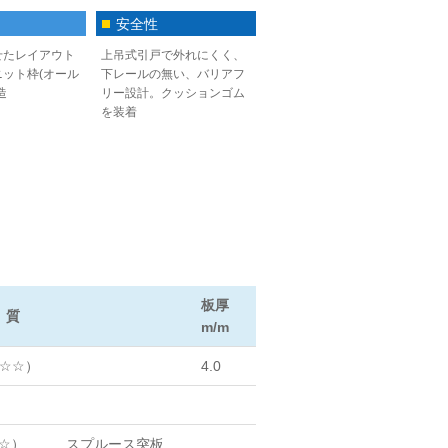
安全性
せたレイアウト
上吊式引戸で外れにくく、
ット枠(オール
下レールの無い、バリアフ
造
リー設計。クッションゴム
を装着
板厚
 質
m/m
☆☆）
4.0
☆）
スプルース突板