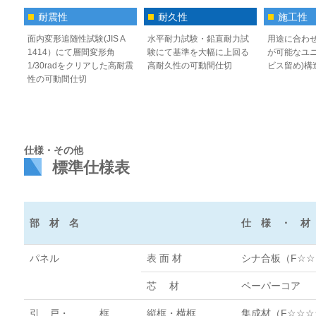
耐震性
耐久性
施工性
面内変形追随性試験(JIS A
水平耐力試験・鉛直耐力試
用途に合わ
1414）にて層間変形角
験にて基準を大幅に上回る
が可能なユニ
1/30radをクリアした高耐震
高耐久性の可動間仕切
ビス留め)構
性の可動間仕切
仕様・その他
標準仕様表
部 材 名
仕 様 ・ 材
パネル
表 面 材
シナ合板（F☆☆
芯 材
ペーパーコア
引 戸・
框
縦框・横框
集成材（F☆☆☆