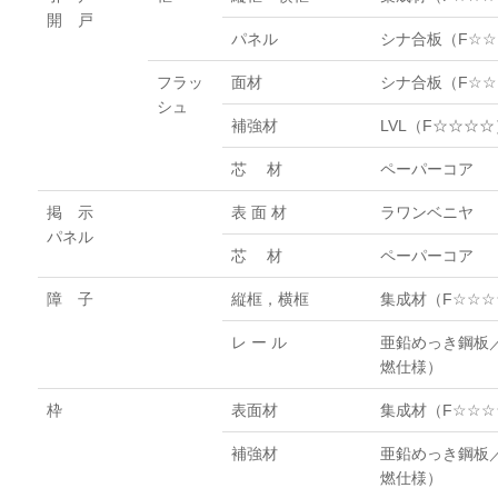
開 戸
パネル
シナ合板（F☆
フラッ
面材
シナ合板（F☆☆
シュ
補強材
LVL（F☆☆☆☆
芯 材
ペーパーコア
掲 示
表 面 材
ラワンベニヤ
パネル
芯 材
ペーパーコア
障 子
縦框，横框
集成材（F☆☆☆
レ ー ル
亜鉛めっき鋼板
燃仕様）
枠
表面材
集成材（F☆☆☆
補強材
亜鉛めっき鋼板
燃仕様）