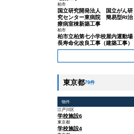
柏市
国立研究開発法人 国立がん研
究センター東病院 簡易型RI治
療病室棟新築工事
柏市
柏市立柏第七小学校屋内運動場
長寿命化改良工事（建築工事）
東京都
79件
物件
江戸川区
学校施設6
東京都
学校施設4