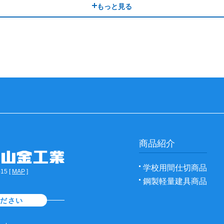
もっと見る
商品紹介
学校用間仕切商品
5 [
MAP
]
鋼製軽量建具商品
ください