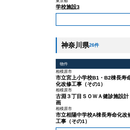
東京都
学校施設3
神奈川県
26件
物件
相模原市
市立宮上小学校B1・B2棟長寿
化改修工事（その1）
相模原市
古淵３丁目ＳＯＷＡ健診施設計
画
相模原市
市立相陽中学校A棟長寿命化改
工事（その1）