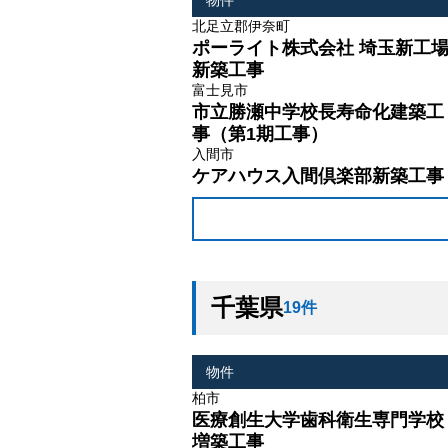
物件
北足立郡伊奈町
ポーライト株式会社 埼玉新工
新築工事
富士見市
市立勝瀬中学校長寿命化建築工
事（第1期工事）
入間市
ケアハウス入間倶楽部新築工事
千葉県
19件
物件
柏市
医療創生大学歯科衛生専門学校
増築工事