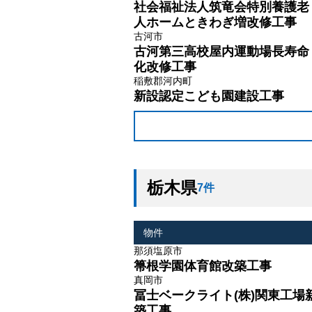
社会福祉法人筑竜会特別養護老
人ホームときわぎ増改修工事
古河市
古河第三高校屋内運動場長寿命
化改修工事
稲敷郡河内町
新設認定こども園建設工事
栃木県
7件
物件
那須塩原市
箒根学園体育館改築工事
真岡市
冨士ベークライト(株)関東工場
築工事