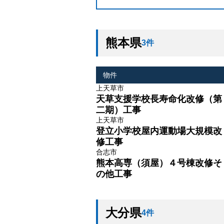
熊本県
3件
物件
上天草市
天草支援学校長寿命化改修（第
二期）工事
上天草市
登立小学校屋内運動場大規模改
修工事
合志市
熊本高専（須屋）４号棟改修そ
の他工事
大分県
4件