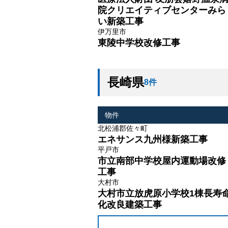
院クリエイティブセンターみら
い新築工事
伊万里市
東陵中学校改修工事
長崎県
8件
物件
北松浦郡佐々町
エネサンス九州様新築工事
平戸市
市立南部中学校屋内運動場改修
工事
大村市
大村市立放虎原小学校1棟長寿
化改良建築工事