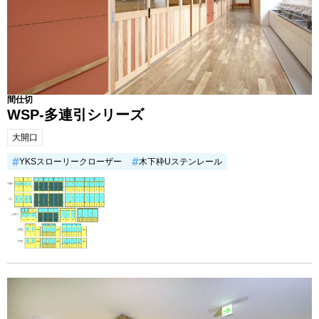
間仕切
WSP-多連引シリーズ
大開口
YKSスローリークローザー
木下枠Uステンレール