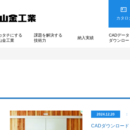
カタロ
カタチにする
課題を解決する
CADデータ
納入実績
山金工業
技術力
ダウンロー
2024.12.20
CADダウンロー