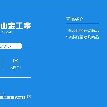
商品紹介
学校用間仕切商品
5 [
MAP
]
鋼製軽量建具商品
ください
お問合せ
Ltd.