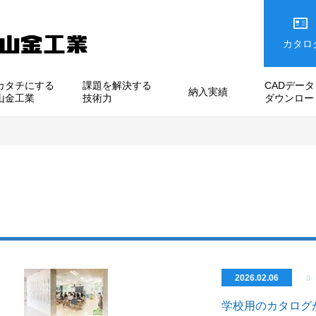
カタロ
カタチにする
課題を解決する
CADデータ
納入実績
山金工業
技術力
ダウンロー
2026.02.06
学校用のカタログ