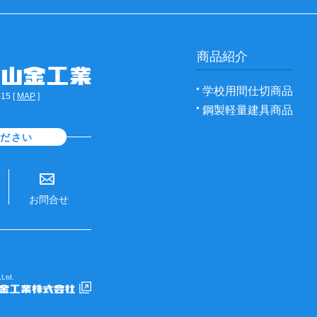
商品紹介
学校用間仕切商品
5 [
MAP
]
鋼製軽量建具商品
ください
お問合せ
Ltd.